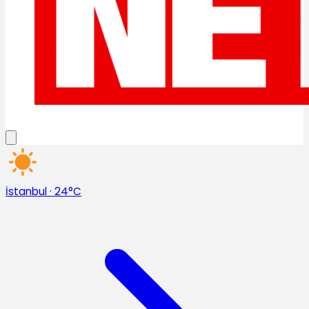
İstanbul
·
24°C