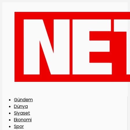
Gündem
Dünya
Siyaset
Ekonomi
Spor