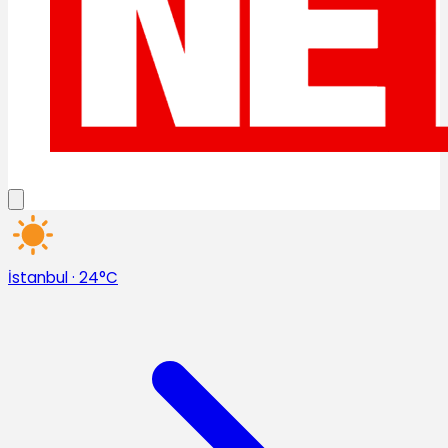
İstanbul
·
24°C