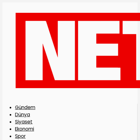
Gündem
Dünya
Siyaset
Ekonomi
Spor