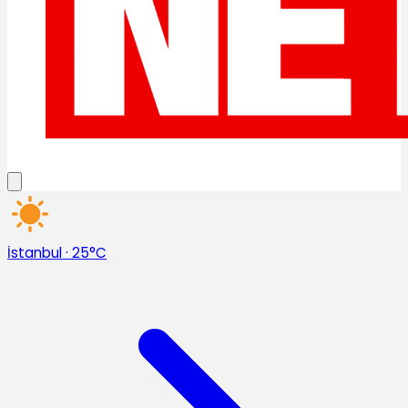
İstanbul
·
25°C