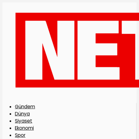
Gündem
Dünya
Siyaset
Ekonomi
Spor