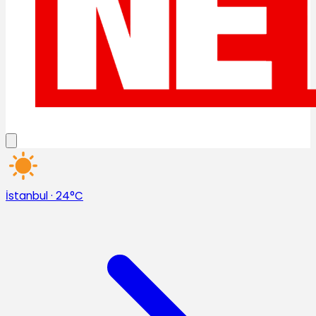
İstanbul
·
24°C