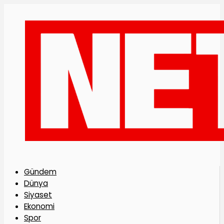
Gündem
Dünya
Siyaset
Ekonomi
Spor