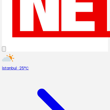
İstanbul
·
25°C