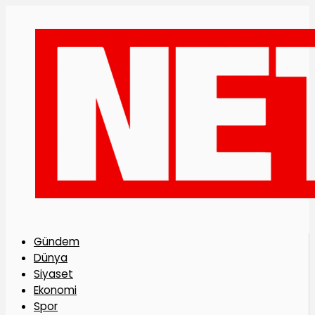
Gündem
Dünya
Siyaset
Ekonomi
Spor