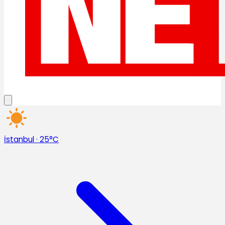
İstanbul
·
25°C