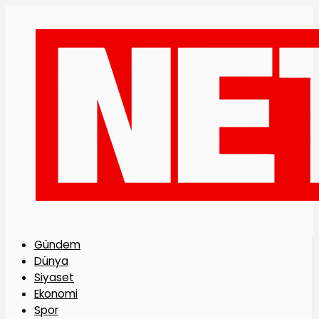
Gündem
Dünya
Siyaset
Ekonomi
Spor