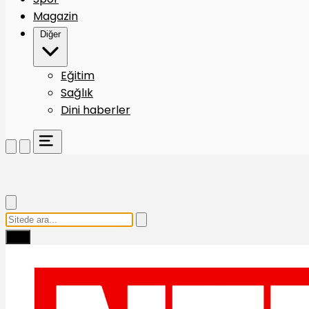
Magazin
Diğer
Eğitim
Sağlık
Dini haberler
Ara