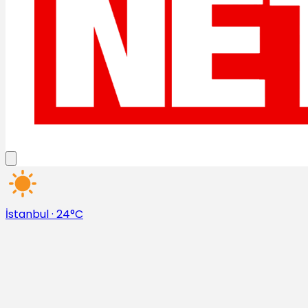
İstanbul
·
24°C