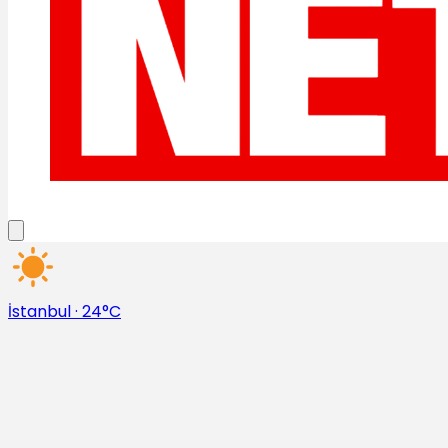
İstanbul
·
24°C