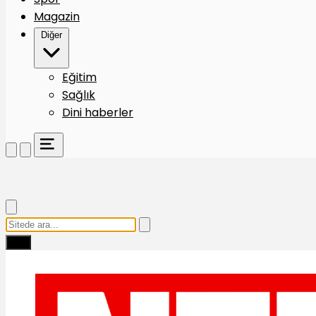
Magazin
Diğer
Eğitim
Sağlık
Dini haberler
Ara