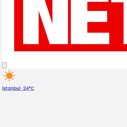
İstanbul
·
24°C