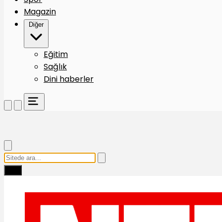
Magazin
Diğer
Eğitim
Sağlık
Dini haberler
Ara