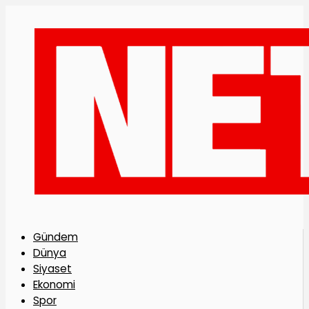
Gündem
Dünya
Siyaset
Ekonomi
Spor