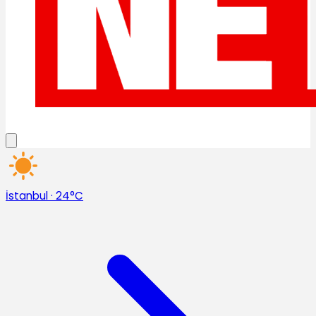
İstanbul
·
24°C