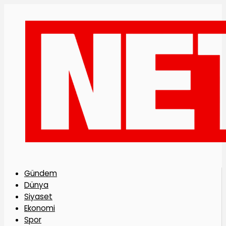
Gündem
Dünya
Siyaset
Ekonomi
Spor