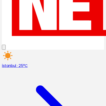
İstanbul
·
25°C