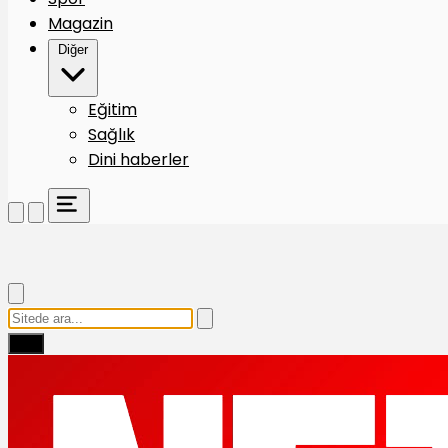
Magazin
Diğer
Eğitim
Sağlık
Dini haberler
Ara