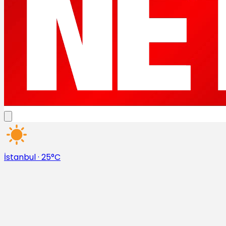
İstanbul
·
25°C