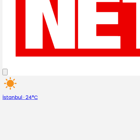
İstanbul
·
24°C