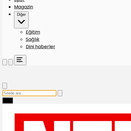
Magazin
Diğer
Eğitim
Sağlık
Dini haberler
Ara