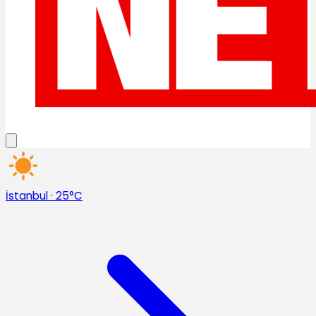
İstanbul
·
25°C