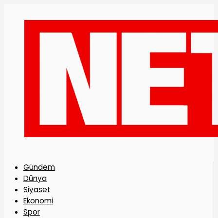
Gündem
Dünya
Siyaset
Ekonomi
Spor