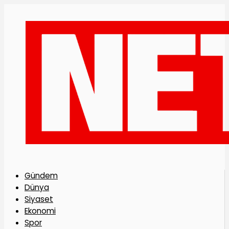
Gündem
Dünya
Siyaset
Ekonomi
Spor