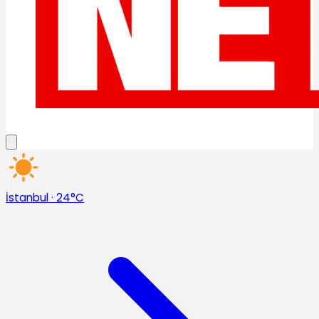
İstanbul
·
24°C