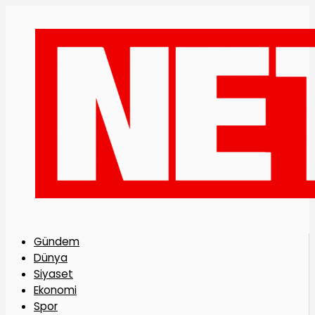
Gündem
Dünya
Siyaset
Ekonomi
Spor