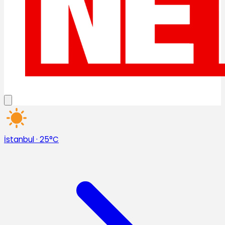
İstanbul
·
25°C