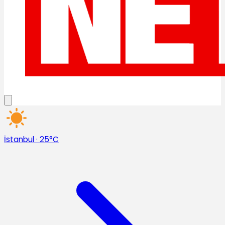
İstanbul
·
25°C