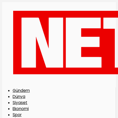
Gündem
Dünya
Siyaset
Ekonomi
Spor