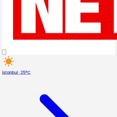
İstanbul
·
25°C