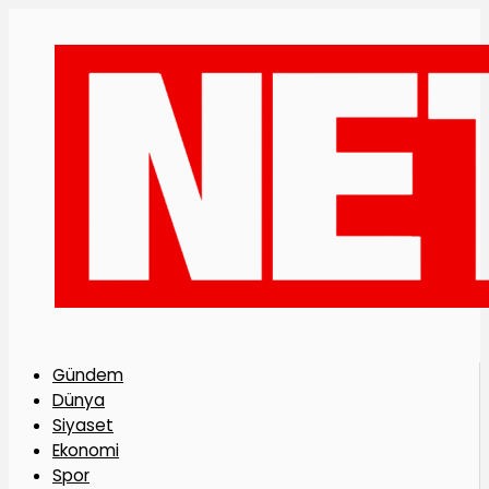
Gündem
Dünya
Siyaset
Ekonomi
Spor