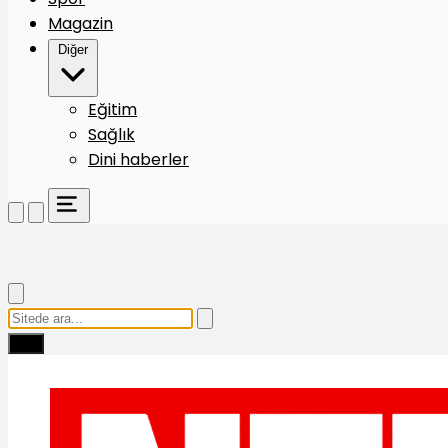
Magazin
Diğer
Eğitim
Sağlık
Dini haberler
Ara