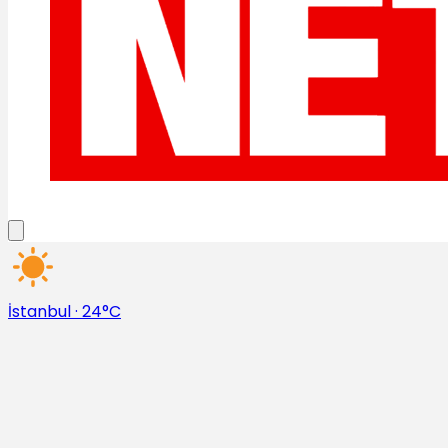
İstanbul
·
24°C