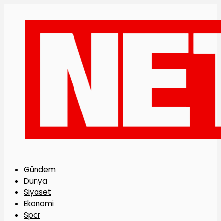
Gündem
Dünya
Siyaset
Ekonomi
Spor