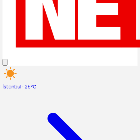
İstanbul
·
25°C