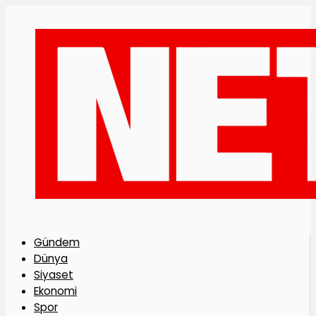
Gündem
Dünya
Siyaset
Ekonomi
Spor