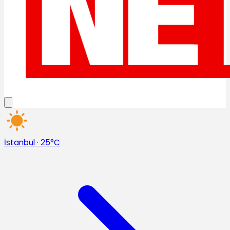
İstanbul
·
25°C