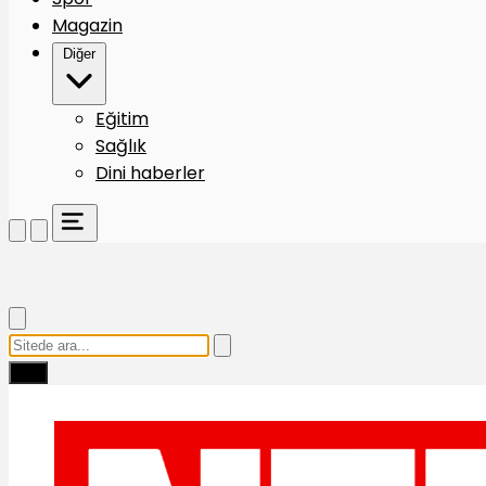
Magazin
Diğer
Eğitim
Sağlık
Dini haberler
Ara