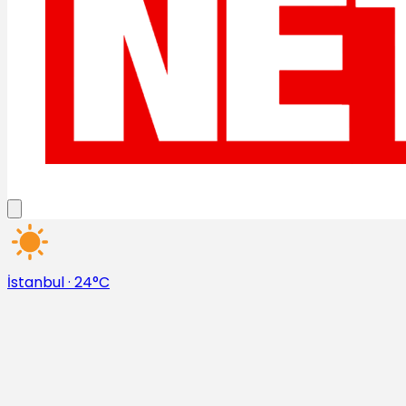
İstanbul
·
24°C