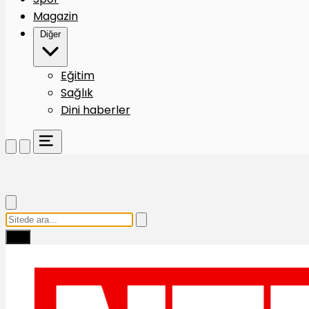
Magazin
Diğer
Eğitim
Sağlık
Dini haberler
Ara