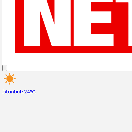
İstanbul
·
24°C