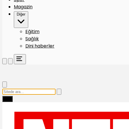
Magazin
Diğer
Eğitim
Sağlık
Dini haberler
Ara