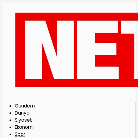
Gündem
Dünya
Siyaset
Ekonomi
Spor