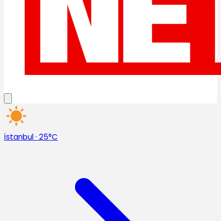
İstanbul
·
25°C