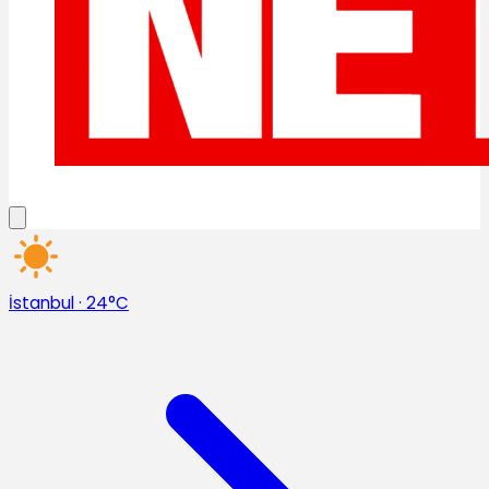
İstanbul
·
24°C