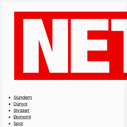
Gündem
Dünya
Siyaset
Ekonomi
Spor