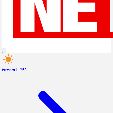
İstanbul
·
25°C