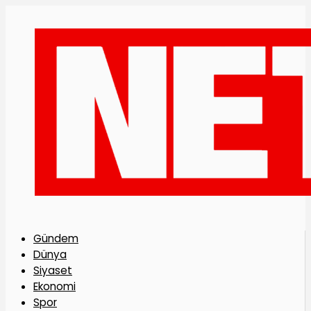
Gündem
Dünya
Siyaset
Ekonomi
Spor