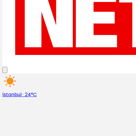
İstanbul
·
24°C