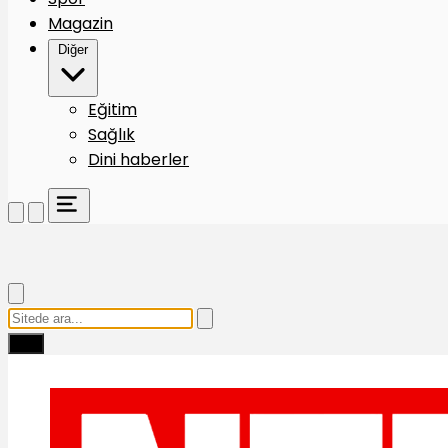
Magazin
Diğer
Eğitim
Sağlık
Dini haberler
Ara