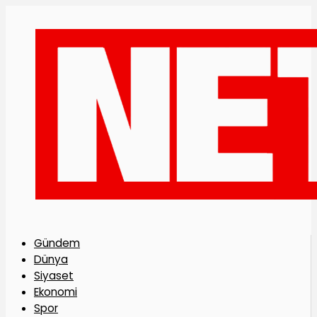
Gündem
Dünya
Siyaset
Ekonomi
Spor