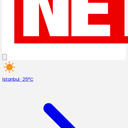
İstanbul
·
25°C