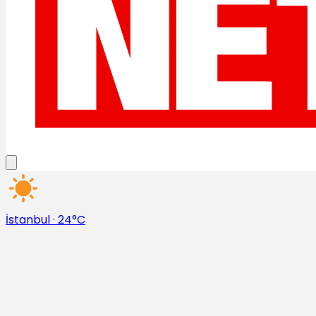
İstanbul
·
24°C