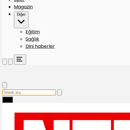
Magazin
Diğer
Eğitim
Sağlık
Dini haberler
Ara