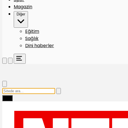
Magazin
Diğer
Eğitim
Sağlık
Dini haberler
Ara