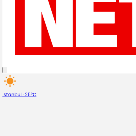
İstanbul
·
25°C