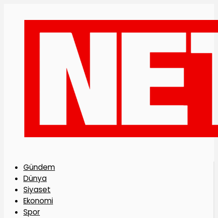
Gündem
Dünya
Siyaset
Ekonomi
Spor