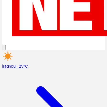
İstanbul
·
25°C