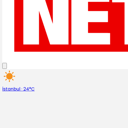
İstanbul
·
24°C