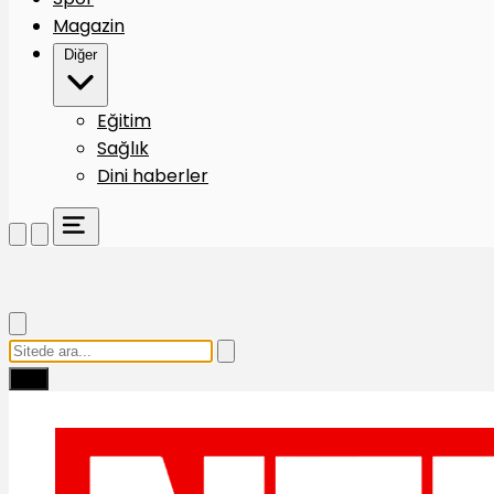
Magazin
Diğer
Eğitim
Sağlık
Dini haberler
Ara