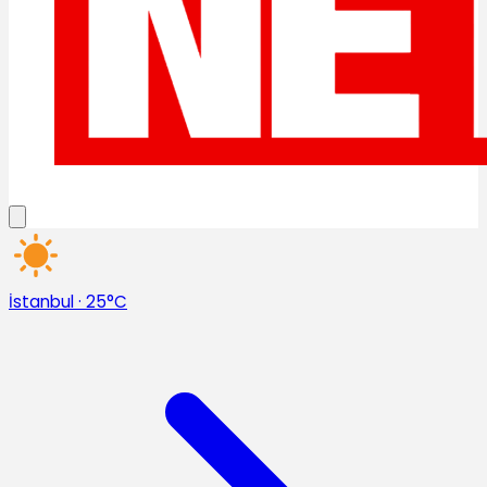
İstanbul
·
25°C