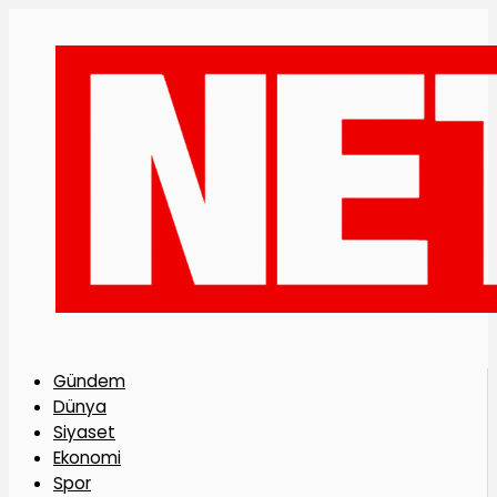
Gündem
Dünya
Siyaset
Ekonomi
Spor