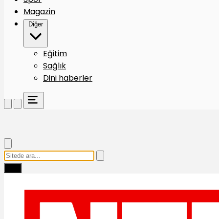
Magazin
Diğer
Eğitim
Sağlık
Dini haberler
Ara