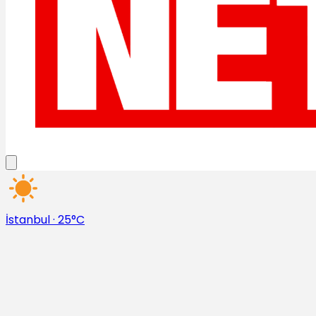
İstanbul
·
25°C