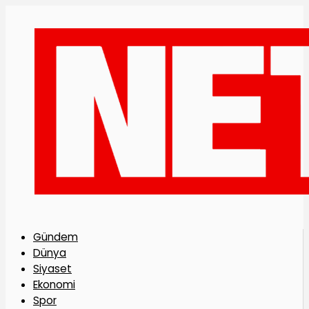
Gündem
Dünya
Siyaset
Ekonomi
Spor