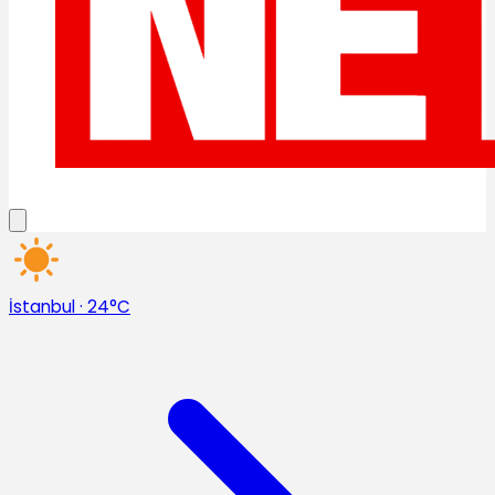
İstanbul
·
24°C