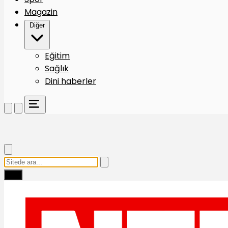
Magazin
Diğer
Eğitim
Sağlık
Dini haberler
Ara