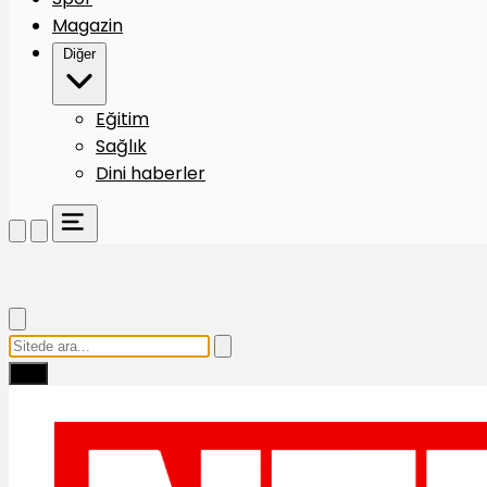
Magazin
Diğer
Eğitim
Sağlık
Dini haberler
Ara