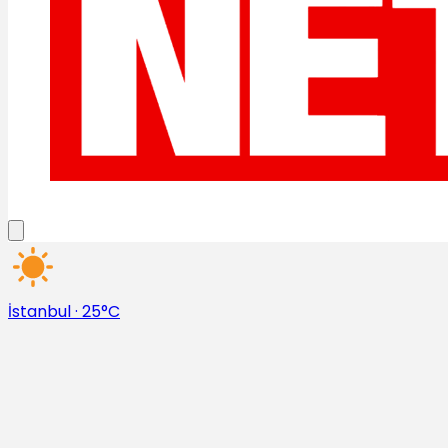
İstanbul
·
25°C