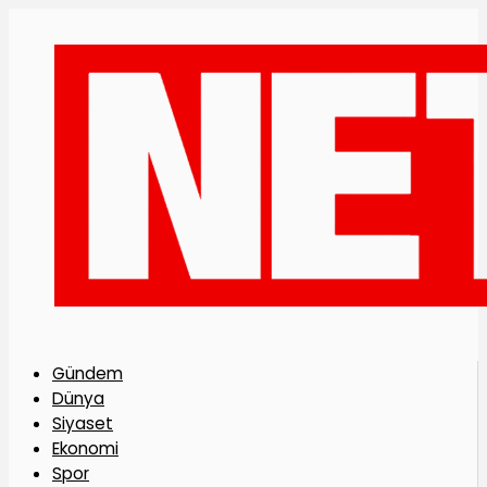
Gündem
Dünya
Siyaset
Ekonomi
Spor