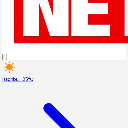
İstanbul
·
25°C