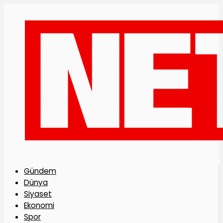
Gündem
Dünya
Siyaset
Ekonomi
Spor