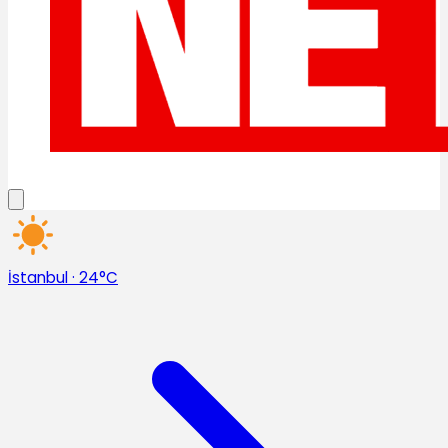
İstanbul
·
24°C