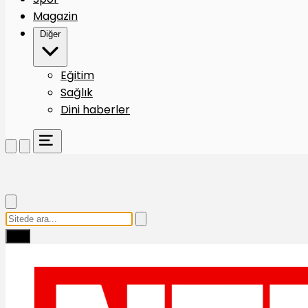
Magazin
Diğer
Eğitim
Sağlık
Dini haberler
Ara