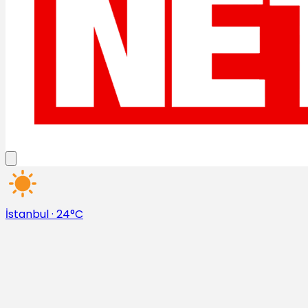
İstanbul
·
24°C