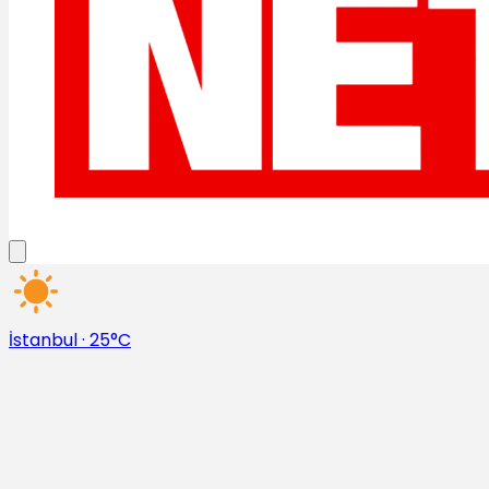
İstanbul
·
25°C