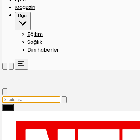
Magazin
Diğer
Eğitim
Sağlık
Dini haberler
Ara