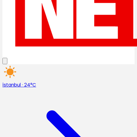
İstanbul
·
24°C