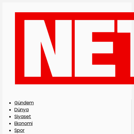
Gündem
Dünya
Siyaset
Ekonomi
Spor