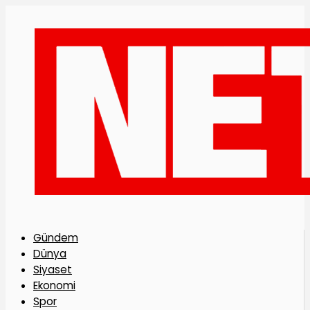
Gündem
Dünya
Siyaset
Ekonomi
Spor