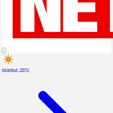
İstanbul
·
25°C