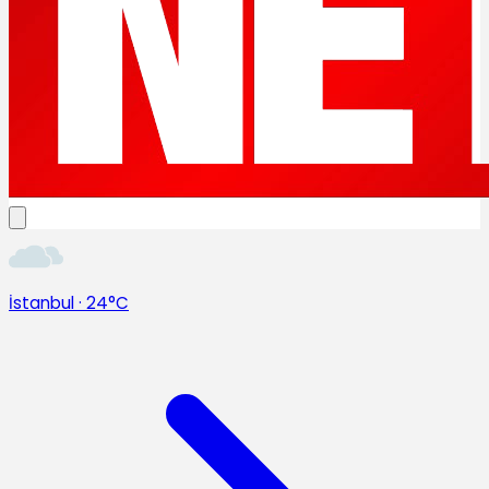
İstanbul
·
24°C