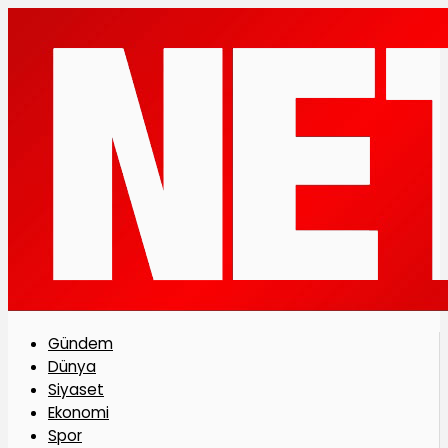
Gündem
Dünya
Siyaset
Ekonomi
Spor