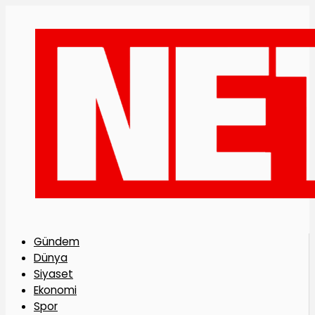
Gündem
Dünya
Siyaset
Ekonomi
Spor