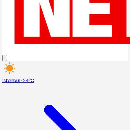
İstanbul
·
24°C