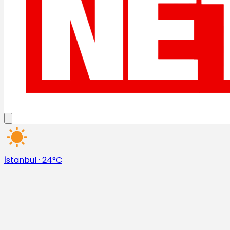
İstanbul
·
24°C