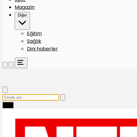
Magazin
Diğer
Eğitim
Sağlık
Dini haberler
Ara