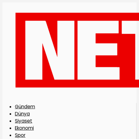
Gündem
Dünya
Siyaset
Ekonomi
Spor