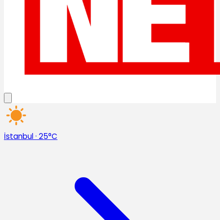
İstanbul
·
25°C