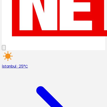
İstanbul
·
25°C