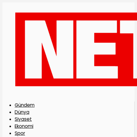
Gündem
Dünya
Siyaset
Ekonomi
Spor