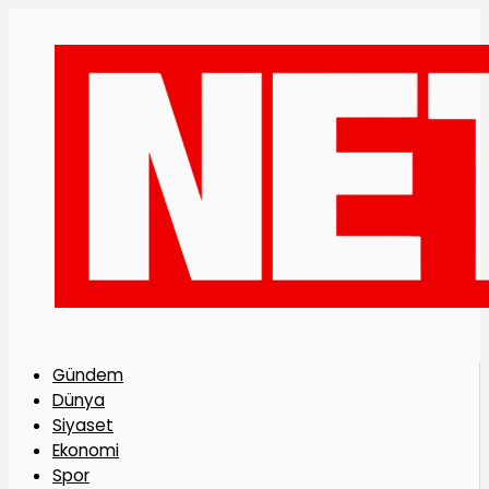
Gündem
Dünya
Siyaset
Ekonomi
Spor