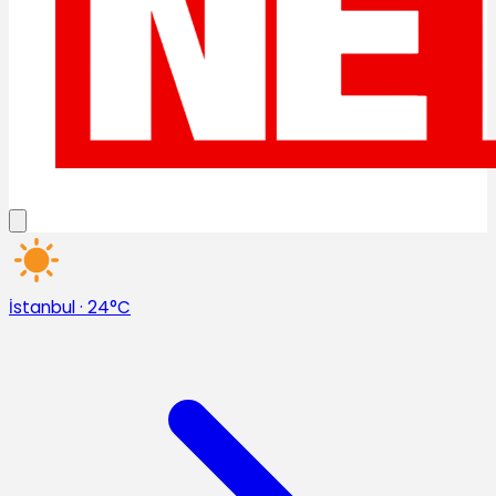
İstanbul
·
24°C